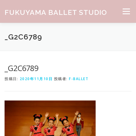
コンテンツへスキップ
FUKUYAMA BALLET STUDIO
メニュー
HOME
ABOUT
CLASS
NEWS
GALLERY
_G2C6789
お問合せ
_G2C6789
投稿日:
2020年11月10日
投稿者:
F-BALLET