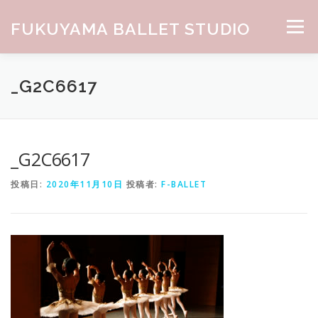
コンテンツへスキップ
FUKUYAMA BALLET STUDIO
メニュー
HOME
ABOUT
CLASS
NEWS
GALLERY
_G2C6617
お問合せ
_G2C6617
投稿日:
2020年11月10日
投稿者:
F-BALLET