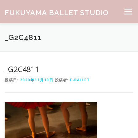
コンテンツへスキップ
FUKUYAMA BALLET STUDIO
メニュー
HOME
ABOUT
CLASS
NEWS
GALLERY
_G2C4811
お問合せ
_G2C4811
投稿日:
2020年11月10日
投稿者:
F-BALLET